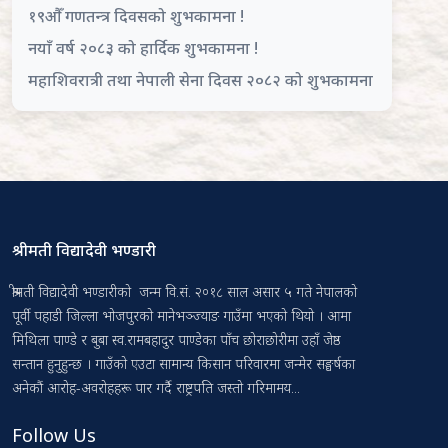
१९औँ गणतन्त्र दिवसको शुभकामना !
नयाँ वर्ष २०८३ को हार्दिक शुभकामना !
महाशिवरात्री तथा नेपाली सेना दिवस २०८२ को शुभकामना
श्रीमती विद्यादेवी भण्डारी
श्रीमती विद्यादेवी भण्डारीको जन्म वि.सं. २०१८ साल असार ५ गते नेपालको
पूर्वी पहाडी जिल्ला भोजपुरको मानेभञ्ज्याङ गाउँमा भएको थियो । आमा
मिथिला पाण्डे र बुबा स्व.रामबहादुर पाण्डेका पाँच छोराछोरीमा उहाँ जेष्ठ
सन्तान हुनुहुन्छ । गाउँको एउटा सामान्य किसान परिवारमा जन्मेर सङ्घर्षका
अनेकौं आरोह-अवरोहहरू पार गर्दै राष्ट्रपति जस्तो गरिमामय...
Follow Us