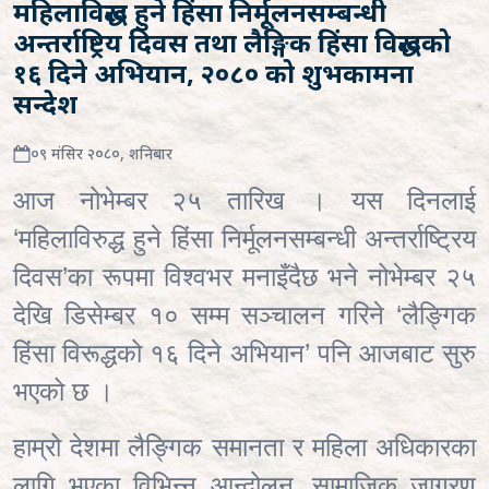
महिलाविरूद्ध हुने हिंसा निर्मूलनसम्बन्धी
अन्तर्राष्ट्रिय दिवस तथा लैङ्गिक हिंसा विरूद्धको
१६ दिने अभियान, २०८० को शुभकामना
सन्देश
०९ मंसिर २०८०, शनिबार
आज नोभेम्बर २५ तारिख । यस दिनलाई
‘महिलाविरुद्ध हुने हिंसा निर्मूलनसम्बन्धी अन्तर्राष्ट्रिय
दिवस’का रूपमा विश्‍वभर मनाइँदैछ भने नोभेम्बर २५
देखि डिसेम्बर १० सम्म सञ्चालन गरिने ‘लैङ्गिक
हिंसा विरूद्धको १६ दिने अभियान’ पनि आजबाट सुरु
भएको छ ।
हाम्रो देशमा लैङ्गिक समानता र महिला अधिकारका
लागि भएका विभिन्न आन्दोलन‚ सामाजिक जागरण