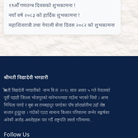
१९औँ गणतन्त्र दिवसको शुभकामना !
नयाँ वर्ष २०८३ को हार्दिक शुभकामना !
महाशिवरात्री तथा नेपाली सेना दिवस २०८२ को शुभकामना
श्रीमती विद्यादेवी भण्डारी
श्रीमती विद्यादेवी भण्डारीको जन्म वि.सं. २०१८ साल असार ५ गते नेपालको
पूर्वी पहाडी जिल्ला भोजपुरको मानेभञ्ज्याङ गाउँमा भएको थियो । आमा
मिथिला पाण्डे र बुबा स्व.रामबहादुर पाण्डेका पाँच छोराछोरीमा उहाँ जेष्ठ
सन्तान हुनुहुन्छ । गाउँको एउटा सामान्य किसान परिवारमा जन्मेर सङ्घर्षका
अनेकौं आरोह-अवरोहहरू पार गर्दै राष्ट्रपति जस्तो गरिमामय...
Follow Us