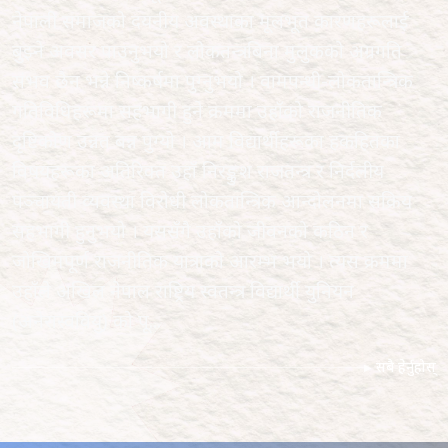
नेपाली समाजको दयनीय अवस्थाका मूलभूत कारणहरूलाई
बुझ्ने अवसर पाउनुभयो र लोकतन्त्रबिना मुलुकको अग्रगति
संभव छैन भन्ने निष्कर्षमा पुग्नुभयो । वामपन्थी-लोकतान्त्रिक
गतिविधिहरूमा सहभागी हुने क्रममा उहाँको राजनीतिक
दृष्टिकोण उन्नत बन्न पुग्यो । आम विद्यार्थीहरूका हकहितका
विषयहरूका अतिरिक्त उहाँ निरङ्कुश राजतन्त्र र निर्दलीय
पञ्चायती व्यवस्था विरोधी लोकतान्त्रिक आन्दोलनमा सक्रिय
सहभागी हुनुभयो । यससँगै उहाँको जीवनको कठिन र
जोखिमपूर्ण राजनीतिक यात्राको आरम्भ भयो । त्यस क्रममा
उहाँले अखिल नेपाल राष्ट्रिय स्वतन्त्र विद्यार्थी युनियन
(अनेरास्ववियु) को पू...
सबै हेर्नुहोस्