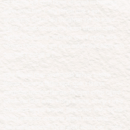
गते नेपालको पूर्वी पहाडी जिल्ला भोजपुरको मानेभञ्ज्याङ
गाउँमा भएको थियो । आमा मिथिला पाण्डे र बुबा
स्व.रामबहादुर पाण्डेका पाँच छोराछोरीमा उहाँ जेष्ठ सन्तान
हुनुहुन्छ । गाउँको एउटा सामान्य किसान परिवारमा जन्मेर
सङ्घर्षका अनेकौं आरोह-अवरोहहरू पार गर्दै राष्ट्रपति जस्तो
गरिमामय जिम्मेवारीमा पुग्‍न सफल उहाँको जीवन सबैका लागि
प्रेरणादायी र उर्जापूर्ण छ ।
उहाँले विद्यालय शिक्षा आफ्नै गाउँको बेहेरेश्‍वर प्राथमिक
विद्यालय, पञ्‍चकन्या मिडिल स्कूल, भूल्के र विद्योदय
व्यावसायिक माध्यमिक विद्यालय, भोजपुरमा हासिल गर्नुभयो ।
यसैगरी उच्च शिक्षा क्रमशः भोजपुर क्याम्पस, भोजपुर र महेन्द्र
मोरङ आदर्श बहुमुखी क्याम्पस, विराटनगरमा आर्जन गर्नुभयो ।
भोजपुर क्याम्पसमा अध्ययनरत रहँदाको समय उहाँको
जीवनयात्राका महत्वपूर्ण मोडका रूपमा स्थापित भए । उहाँले