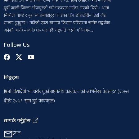
श्रीमती विद्यादेवी भण्डारीको जन्म वि.सं. २०१८ साल असार ५ गते नेपालको
पूर्वी पहाडी जिल्ला भोजपुरको मानेभञ्ज्याङ गाउँमा भएको थियो । आमा
मिथिला पाण्डे र बुबा स्व.रामबहादुर पाण्डेका पाँच छोराछोरीमा उहाँ जेष्ठ
सन्तान हुनुहुन्छ । गाउँको एउटा सामान्य किसान परिवारमा जन्मेर सङ्घर्षका
अनेकौं आरोह-अवरोहहरू पार गर्दै राष्ट्रपति जस्तो गरिमामय...
Follow Us
लिङ्कहरू
श्रीमती विद्यादेवी भण्डारीज्यूको राष्ट्रपतीय कार्यकालको अभिलेख वेबसाइट (२०७२
देखि २०७९ सम्म दुई कार्यकाल)
सम्पर्क गर्नुहोस
इमेल